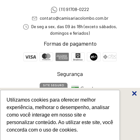
(11) 91708-0222
contato@camisariacolombo.com.br
De seg a sex, das 09 às 18h (exceto sábados,
domingos e feriados)
Formas de pagamento
Segurança
Utilizamos cookies para oferecer melhor
Favoritos dos Pais
experiência, melhorar o desempenho, analisar
até
50%
off
como você interage em nosso site e
Camisa Social Masculina Listrada Manga Longa Uva Regular Fit
-
personalizar conteúdo. Ao utilizar este site, você
Camisaria Colombo
concorda com o uso de cookies.
©2026. Todos os direitos reservados - 58460081000192. Todos os direitos
Os produtos mais votados para ganhar
reservados.
neste Dia dos Pais