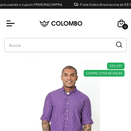
a usando o cupom PRIMEIRACOMPRA
Frete Grátis Brasil acima de R$ 199
0
Favoritos
23
%
OFF
COMPRE 2 POR R$ 159,99