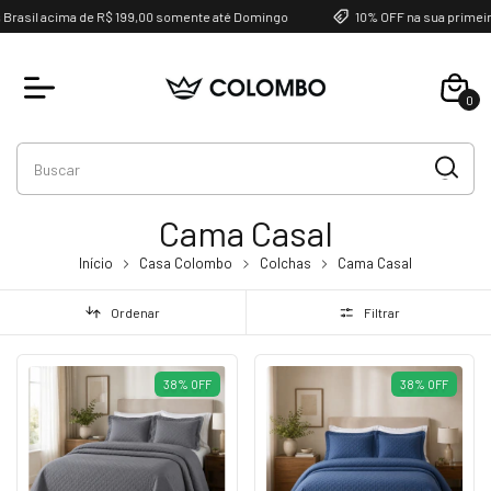
Brasil acima de R$ 199,00 somente até Domingo
10% OFF na sua primei
0
Cama Casal
Início
Casa Colombo
Colchas
Cama Casal
Ordenar
Filtrar
38
%
OFF
38
%
OFF