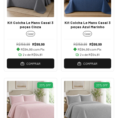
Kit Colcha Le Mans Casal 3
Kit Colcha Le Mans Casal 3
peças Cinza
peças Azul Marinho
Casal
Casal
R$159,99
R$99,99
R$159,99
R$99,99
R$94,99
com
Pix
R$94,99
com
Pix
2
x de
R$54,81
2
x de
R$54,81
COMPRAR
COMPRAR
23
%
OFF
23
%
OFF