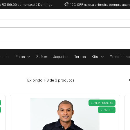
199,00 somente até Domingo
10% OFF na sua primeira compra usando o
mudas
Polos
Suéter
Jaquetas
Ternos
Kits
Moda Íntima
Exibindo 1-9 de 9 produtos
LEVE 2 POR 99,99
25
%
OFF