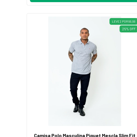
LEVE 2 POR 99,99
25
%
OFF
Camisa Polo Masculina Piquet Mescla Slim Fit