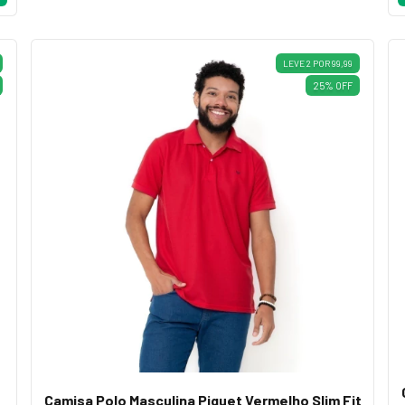
LEVE 2 POR 99,99
25
%
OFF
Camisa Polo Masculina Piquet Vermelho Slim Fit