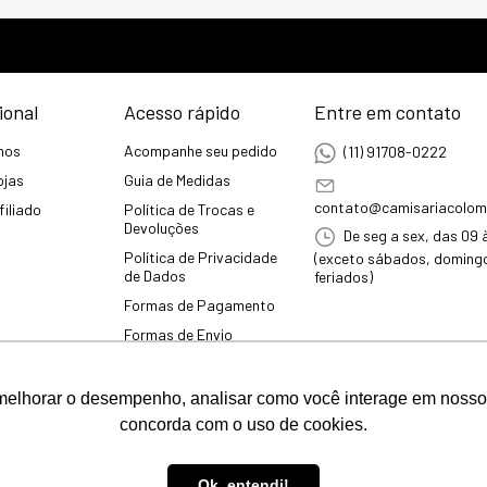
ional
Acesso rápido
Entre em contato
mos
Acompanhe seu pedido
(11) 91708-0222
ojas
Guia de Medidas
contato@camisariacolom
filiado
Política de Trocas e
Devoluções
De seg a sex, das 09 
Política de Privacidade
(exceto sábados, doming
de Dados
feriados)
Formas de Pagamento
Formas de Envio
Clube Colombo:
Participe!
melhorar o desempenho, analisar como você interage em nosso sit
Colombo Empresa
concorda com o uso de cookies.
Ok, entendi!