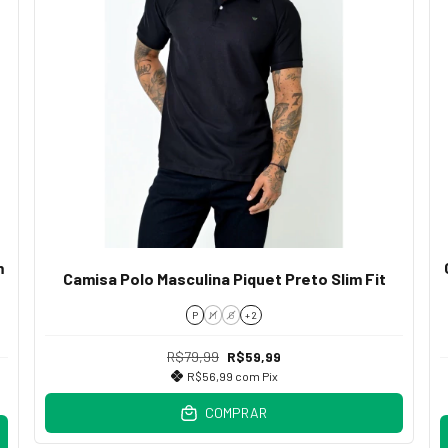
m
Camisa Polo Masculina Piquet Preto Slim Fit
P
M
G
+ 2
R$79,99
R$59,99
R$56,99
com
Pix
COMPRAR