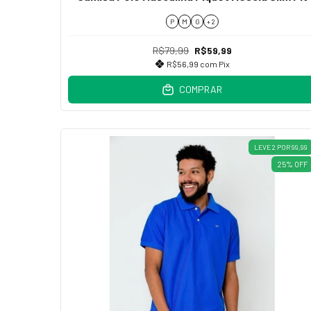
P
M
G
+ 2
R$79,99
R$59,99
R$56,99
com
Pix
COMPRAR
LEVE 2 POR 99,99
25
%
OFF