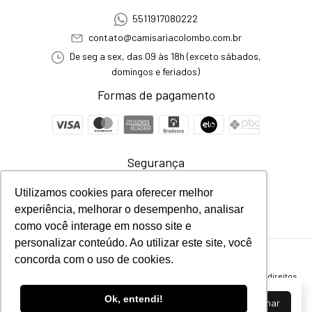
5511917080222
contato@camisariacolombo.com.br
De seg a sex, das 09 às 18h (exceto sábados,
domingos e feriados)
Formas de pagamento
Segurança
Utilizamos cookies para oferecer melhor
experiência, melhorar o desempenho, analisar
como você interage em nosso site e
personalizar conteúdo. Ao utilizar este site, você
concorda com o uso de cookies.
Suéter
- Camisaria Colombo
©2026. Todos os direitos reservados - 58460081000192. Todos os direitos
reservados.
Ao navegar por este site
você aceita o uso de
Ok, entendi!
Aceitar e fechar
cookies
para agilizar a sua experiência de