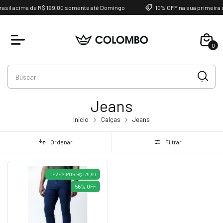
rasil acima de R$ 199,00 somente até Domingo
10% OFF na sua primeira
0
Jeans
Início
Calças
Jeans
Ordenar
Filtrar
LEVE 2 POR R$ 179,99
56
%
OFF