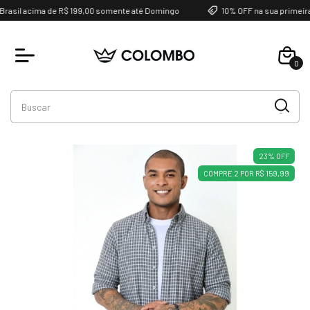
asil acima de R$ 199,00 somente até Domingo
10% OFF na sua primeira
0
Favoritos
23
%
OFF
COMPRE 2 POR R$ 159,99