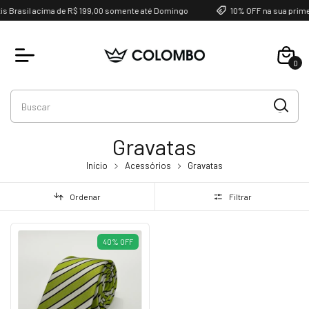
is Brasil acima de R$ 199,00 somente até Domingo
10% OFF na sua prim
0
Gravatas
Início
Acessórios
Gravatas
Ordenar
Filtrar
40
%
OFF