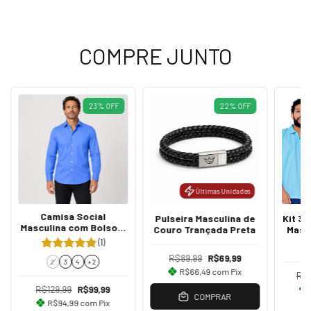
COMPRE JUNTO
23
%
OFF
22
%
OFF
Últimas Unidades
Camisa Social
Pulseira Masculina de
Kit 3 
Masculina com Bolso e
Couro Trançada Preta
Mascu
Colarinho Italiano Azul
Slim
(1)
Italiano
Mari
R$89,99
R$69,99
2
3
4
+ 2
R$66,49
com
Pix
R$
R$129,99
R$99,99
COMPRAR
R$94,99
com
Pix