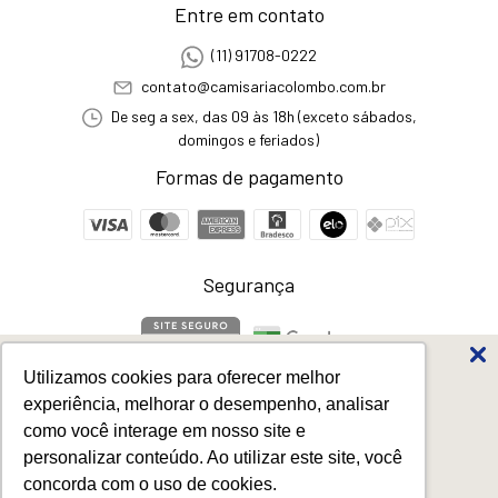
Entre em contato
(11) 91708-0222
contato@camisariacolombo.com.br
De seg a sex, das 09 às 18h (exceto sábados,
domingos e feriados)
Formas de pagamento
Segurança
Utilizamos cookies para oferecer melhor
Favoritos dos Pais
experiência, melhorar o desempenho, analisar
até
50%
off
como você interage em nosso site e
Camisa Social Masculina Listrada Manga Longa Azul Royal Regular
personalizar conteúdo. Ao utilizar este site, você
Fit
- Camisaria Colombo
concorda com o uso de cookies.
©2026. Todos os direitos reservados - 58460081000192. Todos os direitos
Os produtos mais votados para ganhar