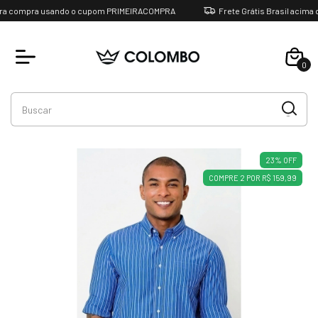
a compra usando o cupom PRIMEIRACOMPRA
Frete Grátis Brasil acima de
0
Favoritos
23
%
OFF
COMPRE 2 POR R$ 159,99