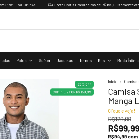
RIMEIRACOMPRA
Frete Grátis Brasil acima de R$ 199,00 somente até Domi
mudas
Polos
Suéter
Jaquetas
Ternos
Kits
Moda Íntima
Início
Camisa
23
%
OFF
Camisa 
COMPRE 2 POR R$ 159,99
Manga L
Clique e veja!
R$129,99
R$99,9
R$94,99
com