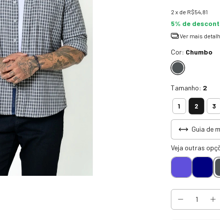
2
x de
R$54,81
5% de descon
Ver mais detal
Cor:
Chumbo
Tamanho:
2
2
1
3
Guia de 
Veja outras opç