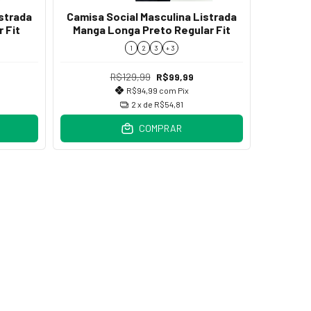
istrada
Camisa Social Masculina Listrada
Camisa 
 Fit
Manga Longa Preto Regular Fit
Manga Lo
1
2
3
+ 3
R$129,99
R$99,99
R$94,99
com
Pix
2
x de
R$54,81
COMPRAR