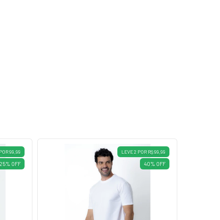
POR 99,99
LEVE 2 POR R$ 99,99
25
%
OFF
40
%
OFF