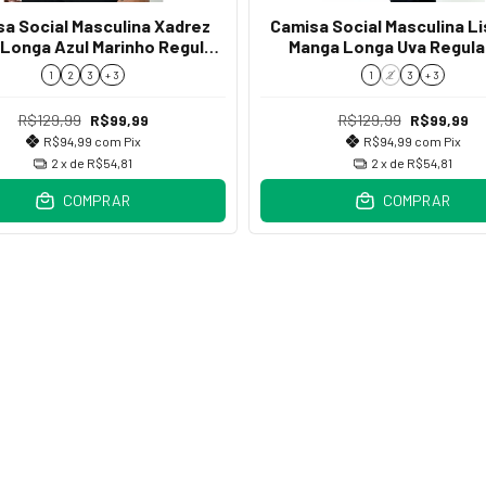
a Social Masculina Xadrez
Camisa Social Masculina L
Longa Azul Marinho Regular
Manga Longa Uva Regular
Fit
1
2
3
+ 3
1
2
3
+ 3
R$129,99
R$99,99
R$129,99
R$99,99
R$94,99
com
Pix
R$94,99
com
Pix
2
x de
R$54,81
2
x de
R$54,81
COMPRAR
COMPRAR