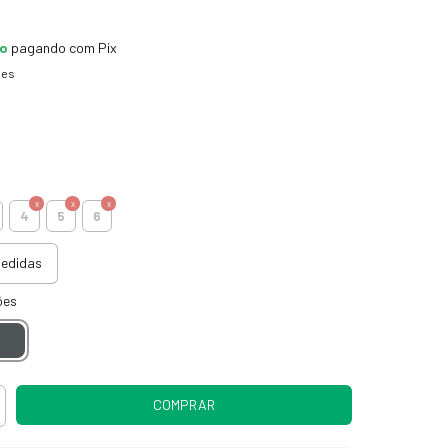
to
pagando com Pix
hes
4
5
6
medidas
ões