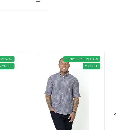
R$ 159,99
COMPRE 2 POR R$ 159,99
23
%
OFF
23
%
OFF