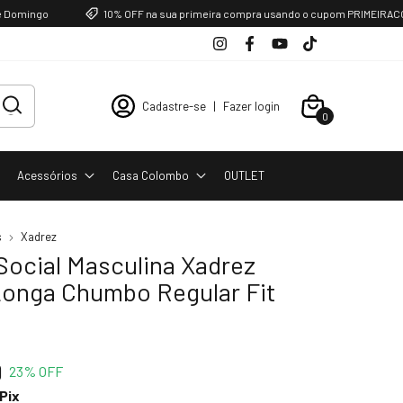
ngo
10% OFF na sua primeira compra usando o cupom PRIMEIRACOMPRA
Cadastre-se
|
Fazer login
0
Favoritos
Acessórios
Casa Colombo
OUTLET
s
Xadrez
Social Masculina Xadrez
onga Chumbo Regular Fit
9
23
% OFF
Pix