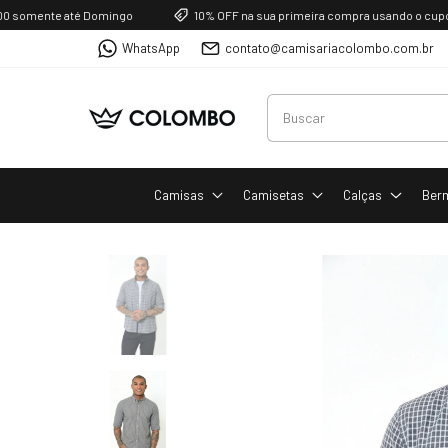
mente até Domingo
10% OFF na sua primeira compra usando o cupom P
WhatsApp
contato@camisariacolombo.com.br
Camisas
Camisetas
Calças
Ber