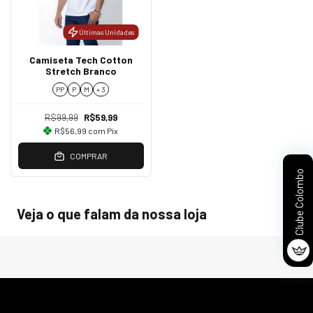
Últimas Unidades
Camiseta Tech Cotton
Stretch Branco
PP
P
M
+ 3
R$99,99
R$59,99
R$56,99
com
Pix
COMPRAR
Clube Colombo
Veja o que falam da nossa loja