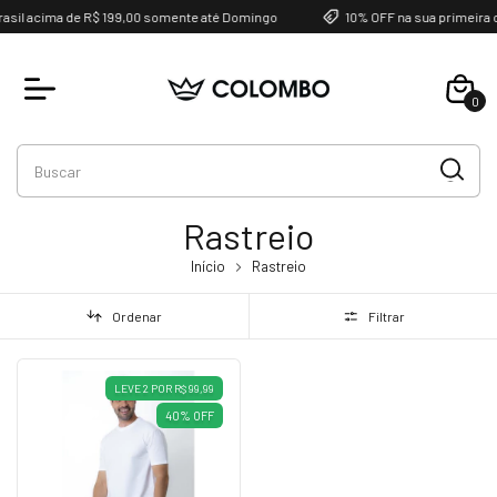
rasil acima de R$ 199,00 somente até Domingo
10% OFF na sua primeira
0
Rastreio
Início
Rastreio
Ordenar
Filtrar
LEVE 2 POR R$ 99,99
40
%
OFF