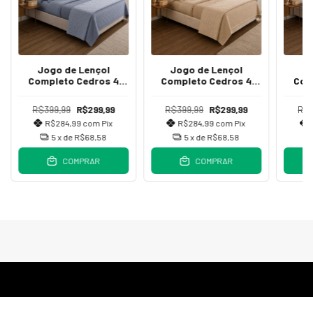
Jogo de Lençol
Jogo de Lençol
J
Completo Cedros 4
Completo Cedros 4
Com
peças 150 Fios Queen
peças 150 Fios Queen
peça
Azul Acinzentado
Bege
R$399,99
R$299,99
R$399,99
R$299,99
R$3
R$284,99
com
Pix
R$284,99
com
Pix
5
x de
R$68,58
5
x de
R$68,58
COMPRAR
COMPRAR