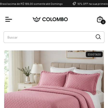
asil acima de R$ 199,00 somente até Domingo
10% OFF na sua primeira 
0
Favoritos
ESGOTADO