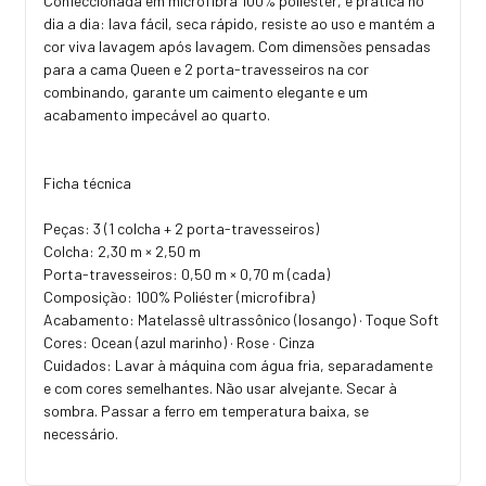
Confeccionada em microfibra 100% poliéster, é prática no
dia a dia: lava fácil, seca rápido, resiste ao uso e mantém a
cor viva lavagem após lavagem. Com dimensões pensadas
para a cama Queen e 2 porta-travesseiros na cor
combinando, garante um caimento elegante e um
acabamento impecável ao quarto.
Ficha técnica
Peças: 3 (1 colcha + 2 porta-travesseiros)
Colcha: 2,30 m × 2,50 m
Porta-travesseiros: 0,50 m × 0,70 m (cada)
Composição: 100% Poliéster (microfibra)
Acabamento: Matelassê ultrassônico (losango) · Toque Soft
Cores: Ocean (azul marinho) · Rose · Cinza
Cuidados: Lavar à máquina com água fria, separadamente
e com cores semelhantes. Não usar alvejante. Secar à
sombra. Passar a ferro em temperatura baixa, se
necessário.