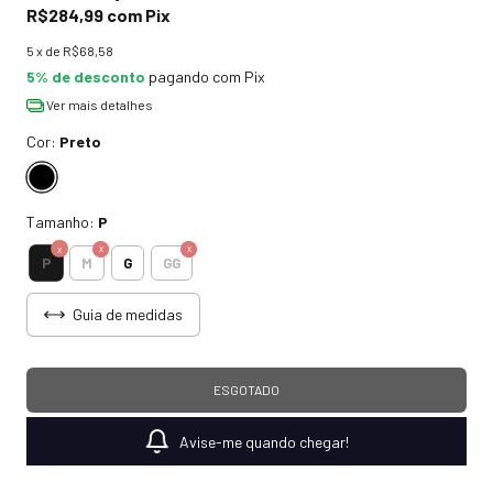
R$284,99
com
Pix
5
x de
R$68,58
5% de desconto
pagando com Pix
Ver mais detalhes
Cor:
Preto
Tamanho:
P
P
M
G
GG
Guia de medidas
Avise-me quando chegar!