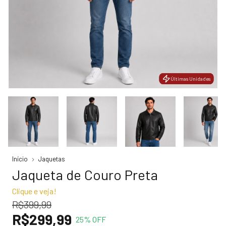
Últimas Unidades
Últimas Unidades
Início
Jaquetas
Jaqueta de Couro Preta
Clique e veja!
R$399,99
R$299,99
25
% OFF