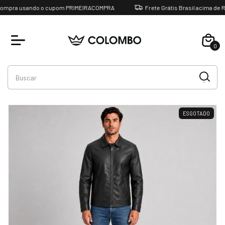
mpra usando o cupom PRIMEIRACOMPRA
Frete Grátis Brasil acima de R$ 
0
Favoritos
ESGOTADO