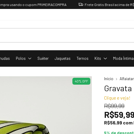
a usando o cupom PRIMEIRACOMPRA
Frete Grátis Brasil acima de R$ 199
mudas
Polos
Suéter
Jaquetas
Ternos
Kits
Moda Íntima
Início
Alfaiatar
40
%
OFF
Gravata 
Clique e veja!
R$99,99
R$59,9
R$56,99
com
5% de descon