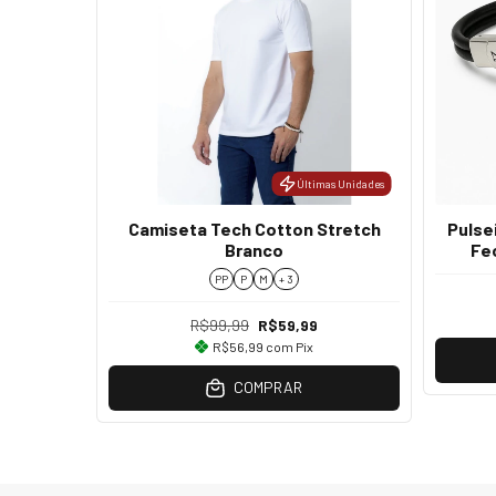
Últimas Unidades
Camiseta Tech Cotton Stretch
Pulse
Branco
Fe
PP
P
M
+ 3
R$99,99
R$59,99
R$56,99
com
Pix
COMPRAR