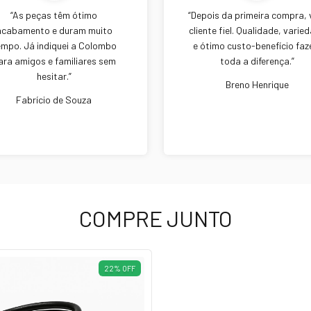
“As peças têm ótimo
“Depois da primeira compra, v
acabamento e duram muito
cliente fiel. Qualidade, varie
empo. Já indiquei a Colombo
e ótimo custo-benefício fa
ara amigos e familiares sem
toda a diferença.”
hesitar.”
Breno Henrique
Fabrício de Souza
COMPRE JUNTO
22
%
OFF