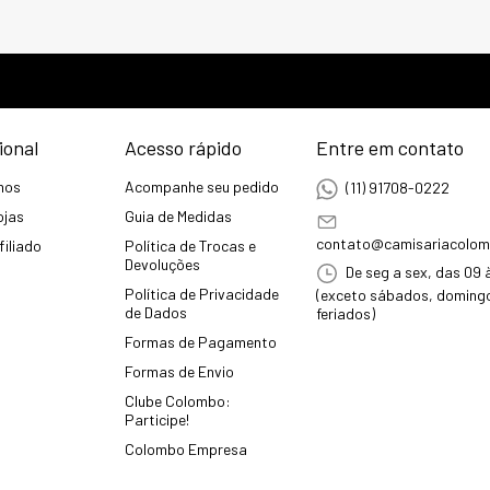
ional
Acesso rápido
Entre em contato
mos
Acompanhe seu pedido
(11) 91708-0222
ojas
Guia de Medidas
contato@camisariacolom
filiado
Política de Trocas e
Devoluções
De seg a sex, das 09 
Política de Privacidade
(exceto sábados, doming
de Dados
feriados)
Formas de Pagamento
Formas de Envio
Clube Colombo:
Participe!
Colombo Empresa