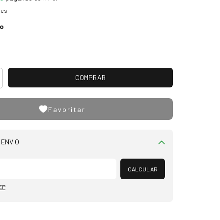
hes
ro
Favoritar
 ENVIO
Alterar CEP
CALCULAR
EP