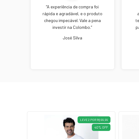
“A experiência de compra foi
rápida e agradável, e o produto
chegou impecável. Vale a pena
t
investir na Colombo.”
p
José Silva
LEVE 2 POR R$ 99,99
40
%
OFF