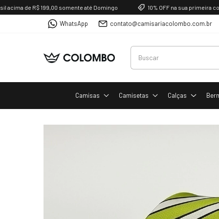
cima de R$ 199,00 somente até Domingo
10% OFF na sua primeira compr
WhatsApp
contato@camisariacolombo.com.br
Camisas
Camisetas
Calças
Ber