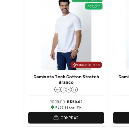
40
%
OFF
Últimas Unidades
Camiseta Tech Cotton Stretch
Cami
Branco
PP
P
M
+ 3
R$99,99
R$59,99
R$56,99
com
Pix
COMPRAR