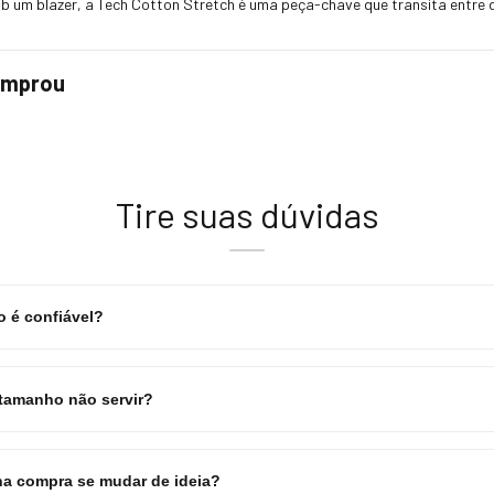
b um blazer, a Tech Cotton Stretch é uma peça-chave que transita entre di
comprou
Tire suas dúvidas
 é confiável?
 tamanho não servir?
a compra se mudar de ideia?