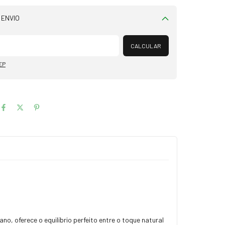
 ENVIO
Alterar CEP
CALCULAR
EP
 oferece o equilíbrio perfeito entre o toque natural