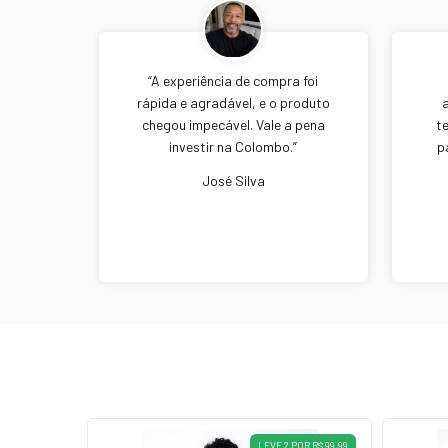
“A experiência de compra foi
rápida e agradável, e o produto
chegou impecável. Vale a pena
t
investir na Colombo.”
p
José Silva
LEVE 2 POR R$ 99,99