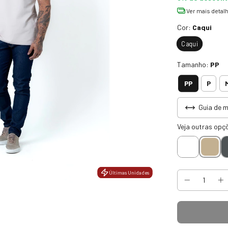
Ver mais detal
Cor:
Caqui
Caqui
Tamanho:
PP
PP
P
Guia de 
Veja outras opç
Últimas Unidades
Últimas Unidades