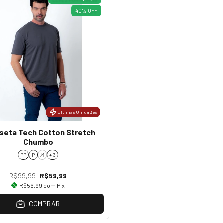
40
%
OFF
Últimas Unidades
seta Tech Cotton Stretch
Chumbo
PP
P
M
+ 3
R$99,99
R$59,99
R$56,99
com
Pix
COMPRAR