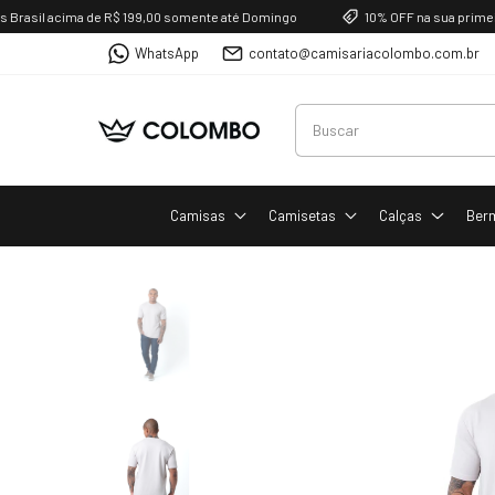
il acima de R$ 199,00 somente até Domingo
10% OFF na sua primeira c
WhatsApp
contato@camisariacolombo.com.br
Camisas
Camisetas
Calças
Ber