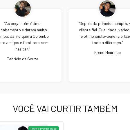
“As peças têm ótimo
“Depois da primeira compra, v
acabamento e duram muito
cliente fiel. Qualidade, varie
empo. Já indiquei a Colombo
e ótimo custo-benefício fa
ara amigos e familiares sem
toda a diferença.”
hesitar.”
Breno Henrique
Fabrício de Souza
VOCÊ VAI CURTIR TAMBÉM
LEVE 2 POR R$ 99,99