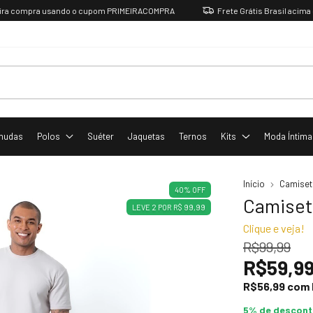
ompra usando o cupom PRIMEIRACOMPRA
Frete Grátis Brasil acima de R$
mudas
Polos
Suéter
Jaquetas
Ternos
Kits
Moda Íntima
Início
Camiset
40
%
OFF
Camiset
LEVE 2 POR R$ 99,99
Clique e veja!
R$99,99
R$59,9
R$56,99
com
5% de descon