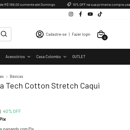
 199,00 somente até Domingo
10% OFF na sua primeira compra usando 
Cadastre-se
|
Fazer login
0
Favoritos
Acessórios
Casa Colombo
OUTLET
as
Básicas
a Tech Cotton Stretch Caqui
9
40
% OFF
Pix
to
pagando com Pix