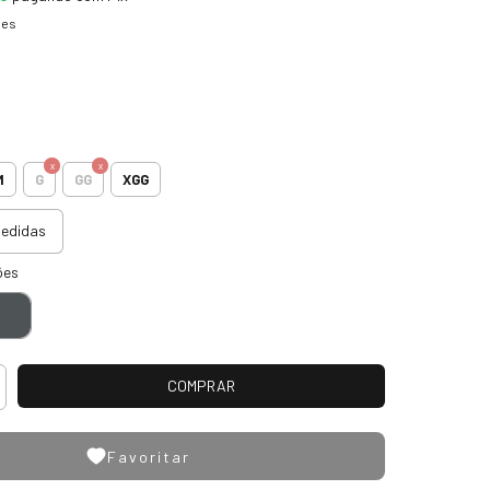
hes
M
G
GG
XGG
medidas
ões
Favoritar