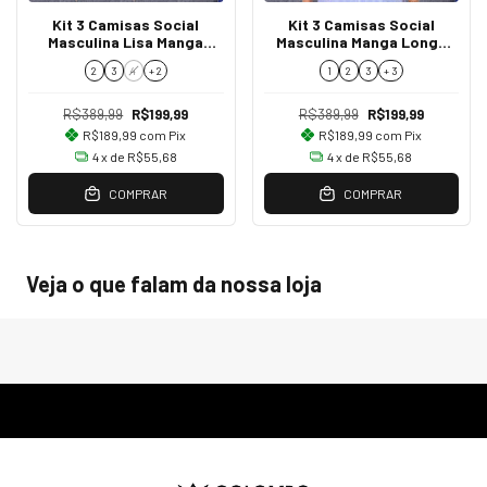
Kit 3 Camisas Social
Kit 3 Camisas Social
Masculina Lisa Manga
Masculina Manga Longa
Longa Azul Marinho
Regular Fit
2
3
4
+ 2
1
2
3
+ 3
R$389,99
R$199,99
R$389,99
R$199,99
R$189,99
com
Pix
R$189,99
com
Pix
4
x de
R$55,68
4
x de
R$55,68
COMPRAR
COMPRAR
Veja o que falam da nossa loja