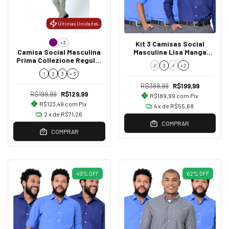
Últimas Unidades
+3
Kit 3 Camisas Social
Camisa Social Masculina
Masculina Lisa Manga
Prima Collezione Regular
Longa Regular Fit
2
3
4
+ 2
Fit
1
2
3
+ 3
R$389,99
R$199,99
R$199,99
R$129,99
R$189,99
com
Pix
R$123,49
com
Pix
4
x de
R$55,68
2
x de
R$71,26
COMPRAR
COMPRAR
49
%
OFF
62
%
OFF