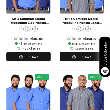
Kit 3 Camisas Social
Kit 3 Camisas Social
Masculina Lisa Manga
Masculina Manga Longa
Longa Regular Fit
Regular Fit
2
3
4
+ 2
2
3
4
+ 2
R$389,99
R$199,99
R$389,99
R$149,99
R$189,99
com
Pix
R$142,49
com
Pix
Clube Colombo
4
x de
R$55,68
3
x de
R$55,61
COMPRAR
COMPRAR
49
%
OFF
49
%
OFF