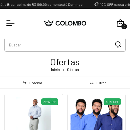
is Brasil acima de R$ 199,00 somente até Domingo
10% OFF na sua prim
0
Ofertas
Início
Ofertas
Ordenar
Filtrar
35
%
OFF
49
%
OFF