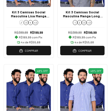
Kit 3 Camisas Social
Kit 3 Camisas Social
Masculina Lisa Manga
Masculina Manga Longa
Longa Azul Italiano
Regular Fit
2
3
4
+ 2
1
2
3
+ 3
R$389,99
R$199,99
R$389,99
R$199,99
R$189,99
com
Pix
R$189,99
com
Pix
4
x de
R$55,68
4
x de
R$55,68
COMPRAR
COMPRAR
49
%
OFF
49
%
OFF