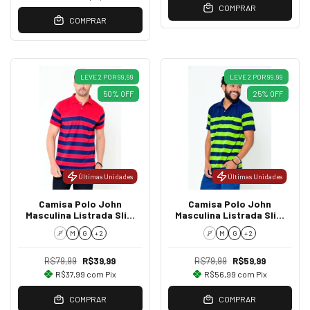
COMPRAR
COMPRAR
LEVE 2 POR 99,99
LEVE 2 POR 99,99
50
%
OFF
25
%
OFF
Últimas Unidades
Últimas Unidades
Camisa Polo John
Camisa Polo John
Masculina Listrada Slim
Masculina Listrada Slim
Vermelho
Azul Marinho
P
M
G
+ 2
P
M
G
+ 2
R$79,99
R$39,99
R$79,99
R$59,99
R$37,99
com
Pix
R$56,99
com
Pix
COMPRAR
COMPRAR