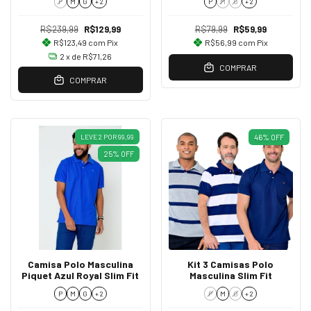
P
M
G
+ 2
P
M
G
+ 2
R$239,99
R$129,99
R$79,99
R$59,99
R$123,49
com
Pix
R$56,99
com
Pix
2
x de
R$71,26
COMPRAR
COMPRAR
LEVE 2 POR 99,99
46
%
OFF
25
%
OFF
Camisa Polo Masculina
Kit 3 Camisas Polo
Piquet Azul Royal Slim Fit
Masculina Slim Fit
P
M
G
+ 2
P
M
G
+ 2