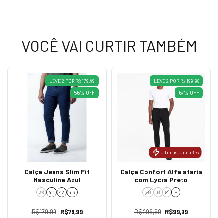
VOCÊ VAI CURTIR TAMBÉM
LEVE 2 POR R$ 179,99
LEVE 2 POR R$ 199,98
56
%
OFF
67
%
OFF
Últimas Unidades
Calça Jeans Slim Fit
Calça Confort Alfaiataria
Masculina Azul
com Lycra Preto
38
40
42
+ 3
GG
G
M
P
R$179,99
R$79,99
R$299,99
R$99,99