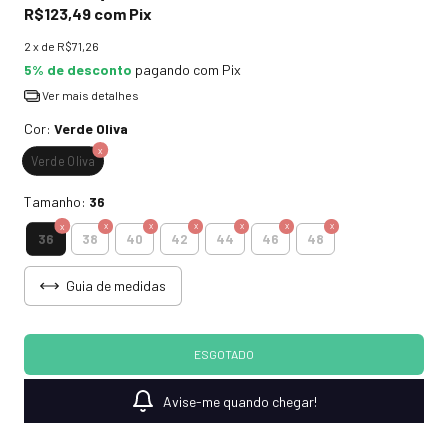
R$123,49
com
Pix
2
x de
R$71,26
5% de desconto
pagando com Pix
Ver mais detalhes
Cor:
Verde Oliva
Verde Oliva
Tamanho:
36
36
38
40
42
44
46
48
Guia de medidas
Avise-me quando chegar!