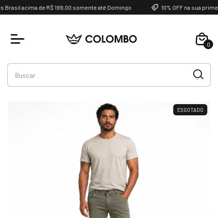
Brasil acima de R$ 199,00 somente até Domingo
10% OFF na sua primei
0
Favoritos
ESGOTADO