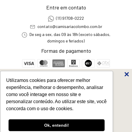
Entre em contato
(11) 91708-0222
contato@camisariacolombo.com.br
De seg a sex, das 09 às 18h (exceto sábados,
domingos e feriados)
Formas de pagamento
Segurança
Utilizamos cookies para oferecer melhor
Favoritos dos Pais
experiência, melhorar o desempenho, analisar
até
50%
off
como você interage em nosso site e
personalizar conteúdo. Ao utilizar este site, você
concorda com o uso de cookies.
Os produtos mais votados para ganhar
neste Dia dos Pais
Calça de Sarja Slim Verde Oliva
- Camisaria Colombo
Ao navegar por este site
você aceita o uso de
Ok, entendi!
Aceitar e fechar
cookies
para agilizar a sua experiência de
©2026. Todos os direitos reservados - 58460081000192. Todos os direitos
compra.
reservados.