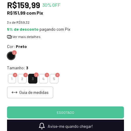
R$159,99
30
% OFF
R$151,99
com
Pix
3
x de
R$59,32
5% de desconto
pagando com Pix
Ver mais detalhes
Cor:
Preto
Tamanho:
3
3
1
2
4
5
Guia de medidas
Avise-me quando chegar!