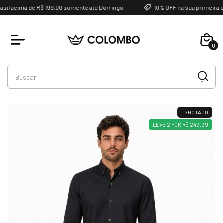
il acima de R$ 199,00 somente até Domingo
10% OFF na sua primeira c
0
Favoritos
ESGOTADO
LEVE 2 POR R$ 249,99