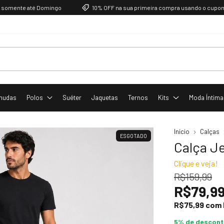
nte até Domingo
10% OFF na sua primeira compra usando o cupom PRIM
mudas
Polos
Suéter
Jaquetas
Ternos
Kits
Moda Íntima
Início
Calças
ESGOTADO
Calça J
Clique e veja!
R$159,99
R$79,9
R$75,99
com
5% de descon