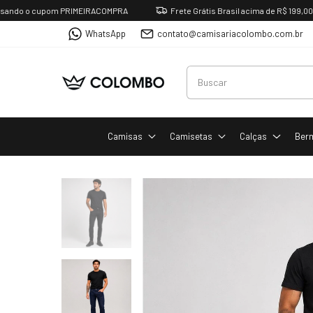
 o cupom PRIMEIRACOMPRA
Frete Grátis Brasil acima de R$ 199,00 some
WhatsApp
contato@camisariacolombo.com.br
Camisas
Camisetas
Calças
Ber