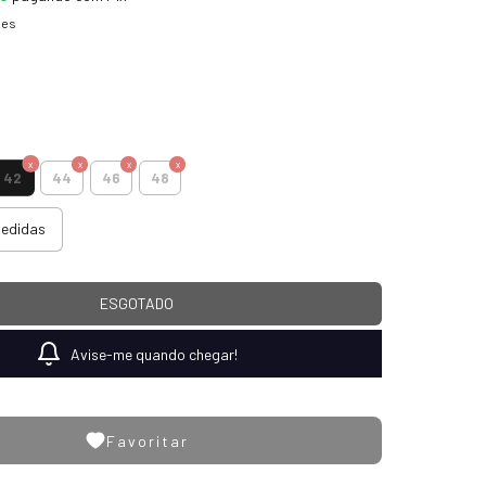
hes
42
44
46
48
medidas
Avise-me quando chegar!
Favoritar