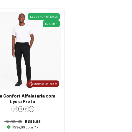
LEVE 2 POR R$ 199,98
67
%
OFF
Últimas Unidades
a Confort Alfaiataria com
Lycra Preto
GG
G
M
P
R$299,99
R$99,99
R$94,99
com
Pix