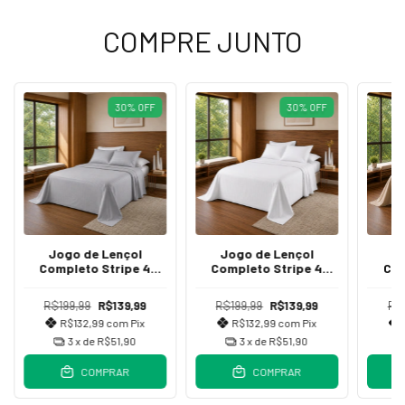
COMPRE JUNTO
30
%
OFF
30
%
OFF
Jogo de Lençol
Jogo de Lençol
J
Completo Stripe 4
Completo Stripe 4
Com
peças Queen Cinza
peças Queen Branco
peç
R$199,99
R$139,99
R$199,99
R$139,99
R$
R$132,99
com
Pix
R$132,99
com
Pix
3
x de
R$51,90
3
x de
R$51,90
COMPRAR
COMPRAR