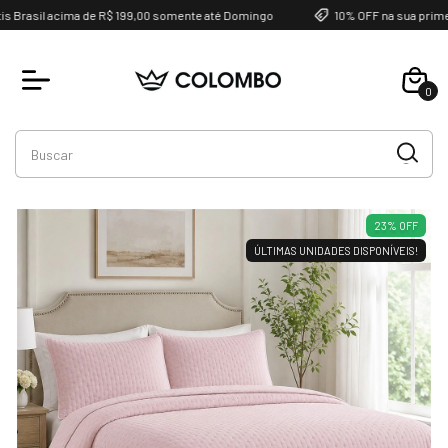
rasil acima de R$ 199,00 somente até Domingo
10% OFF na sua primeir
0
Favoritos
23
%
OFF
ÚLTIMAS UNIDADES DISPONÍVEIS!