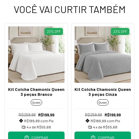
VOCÊ VAI CURTIR TAMBÉM
23
%
OFF
23
%
OFF
Kit Colcha Chamonix Queen
Kit Colcha Chamonix Queen
3 peças Branco
3 peças Cinza
Queen
Queen
R$259,99
R$199,99
R$259,99
R$199,99
R$189,99
com
Pix
R$189,99
com
Pix
4
x de
R$55,68
4
x de
R$55,68
COMPRAR
COMPRAR