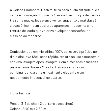
A Colcha Chamonix Queen foi feita para quem entende que a
cama é o coração do quarto. Seu exclusivo toque de plumas
traz uma maciez leve e envolvente, enquanto o matelassê
ultrassônico — sem costuras aparentes — desenha uma
textura delicada que valoriza qualquer decoração, do
clássico ao moderno.
Confeccionada em microfibra 100% poliéster, é prática no
dia a dia: lava fácil, seca rápido, resiste ao uso e mantém a
cor viva lavagem após lavagem. Com dimensões pensadas
para a cama Queen e 2 porta-travesseiros na cor
combinando, garante um caimento elegante e um
acabamento impecável ao quarto.
Ficha técnica
Peças: 3 (1 colcha + 2 porta-travesseiros)
Colcha: 2,40 m × 2,60 m