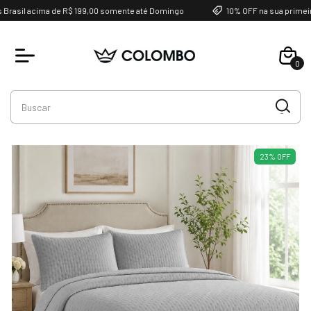
asil acima de R$ 199,00 somente até Domingo
10% OFF na sua primeira 
0
Favoritos
23
%
OFF