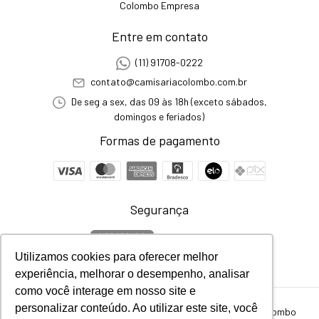
Colombo Empresa
Entre em contato
(11) 91708-0222
contato@camisariacolombo.com.br
De seg a sex, das 09 às 18h (exceto sábados,
domingos e feriados)
Formas de pagamento
Segurança
Utilizamos cookies para oferecer melhor
experiência, melhorar o desempenho, analisar
como você interage em nosso site e
personalizar conteúdo. Ao utilizar este site, você
Kit Colcha Chamonix Queen 3 peças Cinza
- Camisaria Colombo