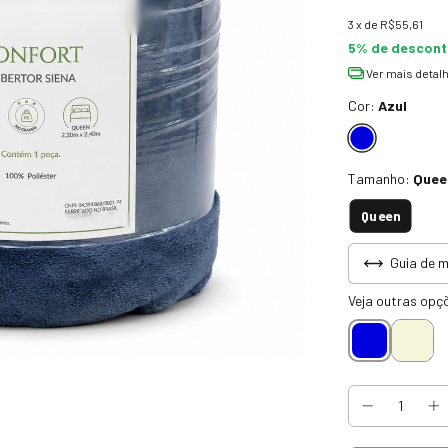
3
x de
R$55,61
5% de descon
Ver mais detal
Cor:
Azul
Tamanho:
Quee
Queen
Guia de 
Veja outras opç