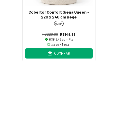
Cobertor Confort Siena Queen -
220 x 240 cm Bege
Queen
R$229,99
R$149,99
R$142,49
com
Pix
3
x de
R$55,61
COMPRAR