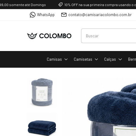
 somente até Domingo
10% OFF na sua primeira compra usando o cupom
WhatsApp
contato@camisariacolombo.com.br
Camisas
Camisetas
Calças
Ber