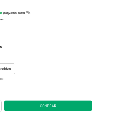
to
pagando com Pix
hes
n
medidas
ões