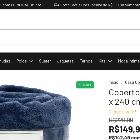
 PRIMEIRACOMPRA
Frete Grátis Brasil acima de R$ 199,00 somente até D
mudas
Polos
Suéter
Jaquetas
Ternos
Kits
Moda Íntima
Início
Casa C
35
%
OFF
Coberto
x 240 c
Clique e veja!
R$229,99
R$149,
R$142,49
co