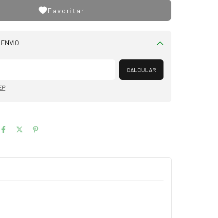
Favoritar
 ENVIO
Alterar CEP
CALCULAR
EP