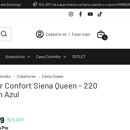
omingo
10% OFF na sua primeira compra usando o cupom PRIMEIRACOMP
Cadastre-se
|
Fazer login
0
Favoritos
Acessórios
Casa Colombo
OUTLET
olombo
Cobertores
Cama Queen
r Confort Siena Queen - 220
m Azul
99
35
% OFF
m
Pix